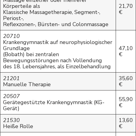
Massage einzelner oder mehrerer
Körperteile als
21,70
Klassische Massagetherapie, Segment-,
€
Periost-,
Reflexzonen-, Bürsten- und Colonmassage
20710
Krankengymnastik auf neurophysiologischer
Grundlage
47,10
(Bobath) bei zentralen
€
Bewegungsstörungen nach Vollendung
des 18. Lebensjahres, als Einzelbehandlung
21201
35,60
Manuelle Therapie
€
20507
55,90
Gerätegestützte Krankengymnastik (KG-
€
Gerät)
21530
13,60
Heiße Rolle
€