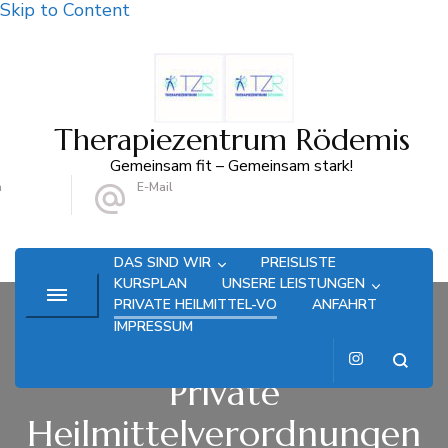
Skip to Content
Therapiezentrum Rödemis
Gemeinsam fit – Gemeinsam stark!
n
E-Mail
1 2064
kontakt@therapiezentrum-roedemis.de
DAS SIND WIR
PREISLISTE
KURSPLAN
UNSERE LEISTUNGEN
PRIVATE HEILMITTEL-VO
ANFAHRT
IMPRESSUM
Private
Heilmittelverordnungen