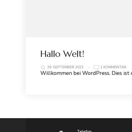
Hallo Welt!
ZU
29. SEPTEMBER 2023
1 KOMMENTAR
HA
Willkommen bei WordPress. Dies ist d
WE
Telefon