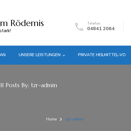
um Rödemis
Telefon
04841 2064
tark!
LAN
UNSERE LEISTUNGEN
PRIVATE HEILMITTEL-VO
ll Posts By: tzr-admin
Home
tzr-admin