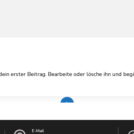
LLO
ein erster Beitrag. Bearbeite oder lösche ihn und beg
LT!
Read More
E-Mail